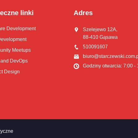
eczne linki
Adres
are Development
Szelejewo 12A,
88-410 Gąsawa
evelopment
510091607
nity Meetups
biuro@starczewski.com.p
 and DevOps
Godziny otwarcia: 7:00 -
ct Design
tyczne