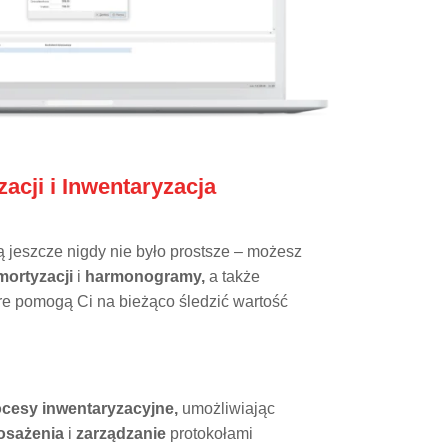
acji i Inwentaryzacja
 jeszcze nigdy nie było prostsze – możesz
ortyzacji
i
harmonogramy,
a także
re pomogą Ci na bieżąco śledzić wartość
ocesy inwentaryzacyjne,
umożliwiając
osażenia
i
zarządzanie
protokołami