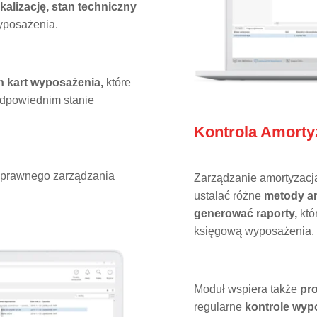
kalizację, stan techniczny
yposażenia.
 kart wyposażenia,
które
 odpowiednim stanie
Kontrola Amortyz
o sprawnego zarządzania
Zarządzanie amortyzacją
ustalać różne
metody am
generować raporty,
któ
księgową wyposażenia.
Moduł wspiera także
pr
regularne
kontrole wyp